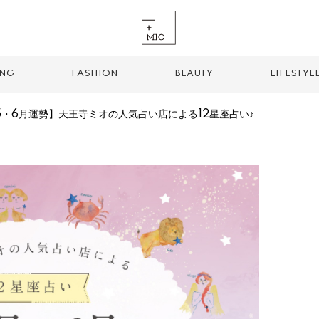
ING
FASHION
BEAUTY
LIFESTYL
・5・6月運勢】天王寺ミオの人気占い店による12星座占い♪
TREND TAG
手土産
お土産
お持ち帰り
グルメ
パン