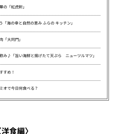
華の「紅虎軒」
う「海の幸と自然の恵み ふらの キッチン」
肉「大同門」
飲み♪「旨い海鮮と揚げたて天ぷら ニューツルマツ」
すすめ！
ミオで今日何食べる？
〈洋食編〉