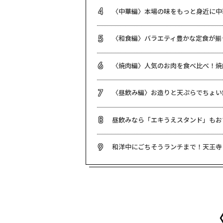
〈中華編〉本場の味をもっと身近に中
4
〈和食編〉バラエティ豊かな定食が揃
5
〈焼肉編〉人気のお肉を食べ比べ！焼
6
〈昼飲み編〉お造りと天ぷらでちょい
7
昼飲みなら「エキうえスタンド」もお
8
和洋中にごちそうランチまで！天王寺
9