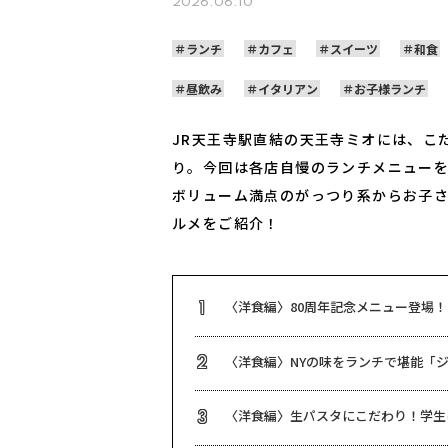
2026.06.10
ランチ
カフェ
スイーツ
和食
昼飲み
イタリアン
お子様ランチ
JR天王寺駅直結の天王寺ミオには、こ
り。今回は各店自慢のランチメニュー
ボリューム満点のがっつり系からお子
ルメをご紹介！
〈洋食編〉80周年記念メニュー登場！
1
〈洋食編〉NYの味をランチで堪能「ジ
2
〈洋食編〉生パスタにこだわり！学生
3