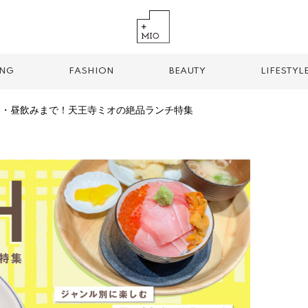
ING
FASHION
BEAUTY
LIFESTYL
肉・昼飲みまで！天王寺ミオの絶品ランチ特集
TREND TAG
手土産
お土産
お持ち帰り
グルメ
パン