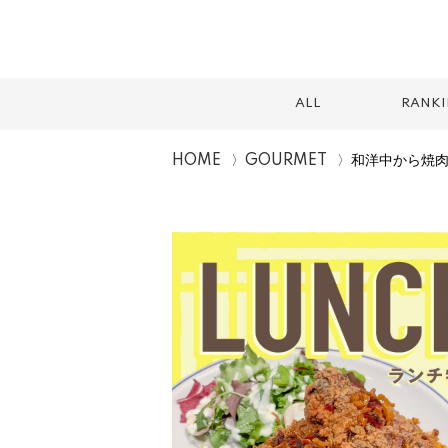
ALL
RANK
HOME
GOURMET
和洋中から焼
スイーツ
テイクアウト
カフェ
ランチ
2026