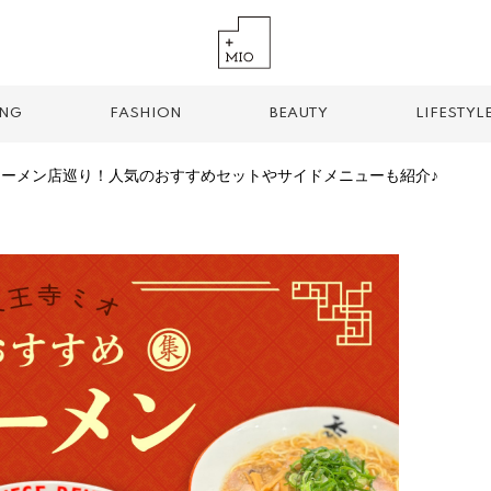
ING
FASHION
BEAUTY
LIFESTYL
ーメン店巡り！人気のおすすめセットやサイドメニューも紹介♪
TREND TAG
手土産
お土産
お持ち帰り
グルメ
パン