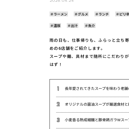
2026.04.24
ラーメン
グルメ
ランチ
ピリ
濃厚
出汁
魚介
雨の日も、仕事帰りも、ふらっと立ち寄
めの6店舗をご紹介します。
スープや麺、具材まで随所にこだわりが
はず！
長年愛されてきたスープを味わう老舗
1
オリジナルの醤油スープが厳選食材と
2
小麦香る熟成細麺と豚骨鶏ガラWスー
3