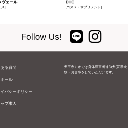
ゥヴェール
DHC
スメ]
[コスメ・サプリメント]
Follow Us!
天王寺ミオでは身体障害者補助犬(盲導犬
くある質問
物・お食事をしていただけます。
オホール
ライバシーポリシー
ョップ求人