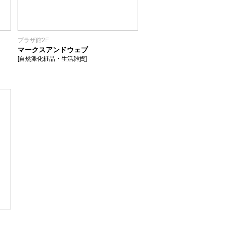
プラザ館2F
マークスアンドウェブ
[自然派化粧品・生活雑貨]