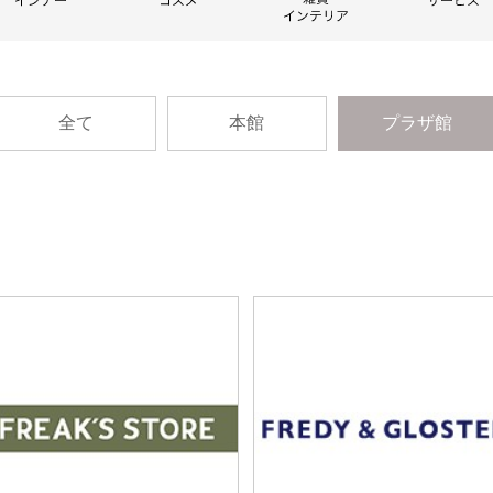
全て
本館
プラザ館