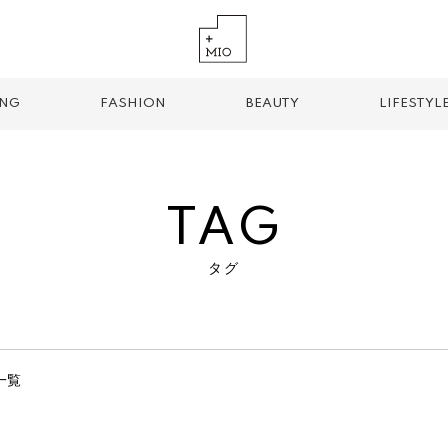
ING
FASHION
BEAUTY
LIFESTYL
TAG
タグ
TREND TAG
手土産
お土産
お持ち帰り
グルメ
パン
一覧