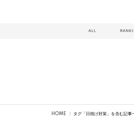
ALL
RANK
スイーツ
テイクアウト
カフェ
ランチ
2026
HOME
タグ「日焼け対策」を含む記事