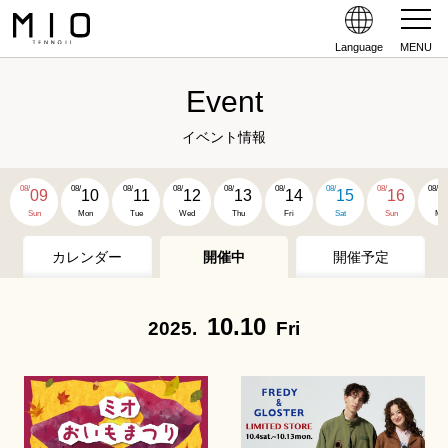
Language
MENU
Event
イベント情報
08/
08/
08/
08/
08/
08/
08/
08/
08/
09
10
11
12
13
14
15
16
1
Sun
Mon
Tue
Wed
Thu
Fri
Sat
Sun
Mo
カレンダー
開催中
開催予定
10.10
2025.
Fri