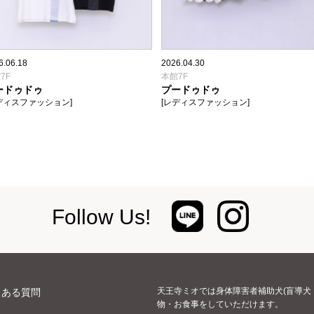
6.06.18
2026.04.30
7F
本館7F
ードゥドゥ
プードゥドゥ
ディスファッション]
[レディスファッション]
Follow Us!
天王寺ミオでは身体障害者補助犬(盲導犬
くある質問
物・お食事をしていただけます。