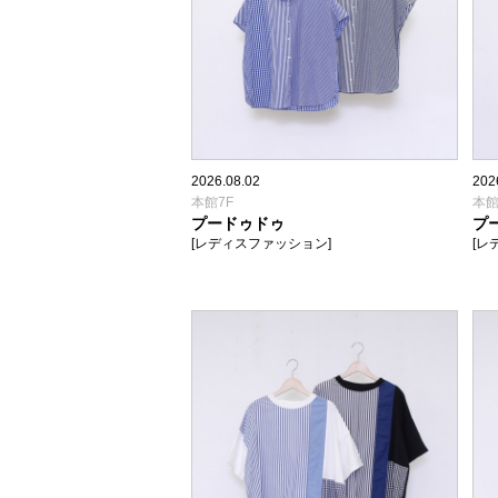
2026.08.02
202
本館7F
本館
プードゥドゥ
プ
[レディスファッション]
[レ