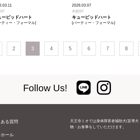
6.03.11
2026.03.07
6F
本館6F
ューピッドハート
キューピッドハート
ーティー・フォーマル]
[パーティー・フォーマル]
2
3
4
5
6
7
8
Follow Us!
天王寺ミオでは身体障害者補助犬(盲導犬
くある質問
物・お食事をしていただけます。
オホール