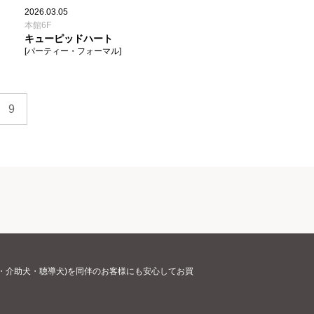
2026.03.05
本館6F
キューピッドハート
[パーティー・フォーマル]
9
・介助犬・聴導犬)を同伴のお客様にも安心してお買