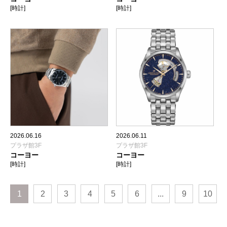
[時計]
[時計]
2026.06.16
2026.06.11
プラザ館3F
プラザ館3F
コーヨー
コーヨー
[時計]
[時計]
1
2
3
4
5
6
...
9
10