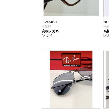
2026.08.04
202
本館8F
本館
高橋メガネ
高
[メガネ]
[メ