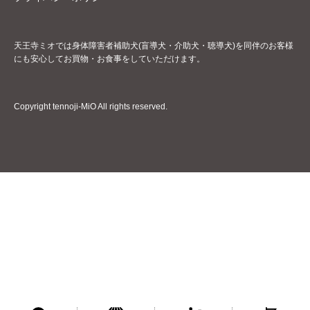
天王寺ミオでは身体障害者補助犬(盲導犬・介助犬・聴導犬)を同伴のお客様
にも安心してお買物・お食事をしていただけます。
Copyright tennoji-MiO All rights reserved.