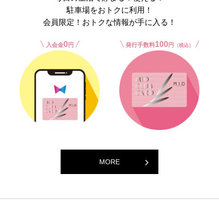
駐車場をおトクに利用！
会員限定！おトクな情報が手に入る！
0
100
入会金
円
発行手数料
円
（税込）
MORE