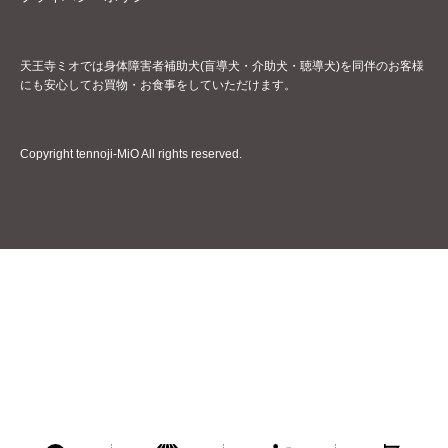
天王寺ミオでは身体障害者補助犬(盲導犬・介助犬・聴導犬)を同伴のお客様
にも安心してお買物・お食事をしていただけます。
Copyright tennoji-MiO All rights reserved.