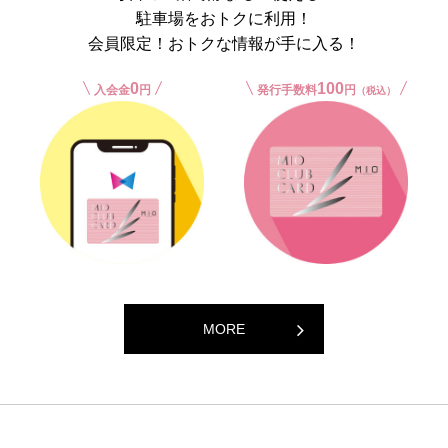
駐車場をおトクに利用！
会員限定！おトクな情報が手に入る！
0
100
入会金
円
発行手数料
円
（税込）
MORE