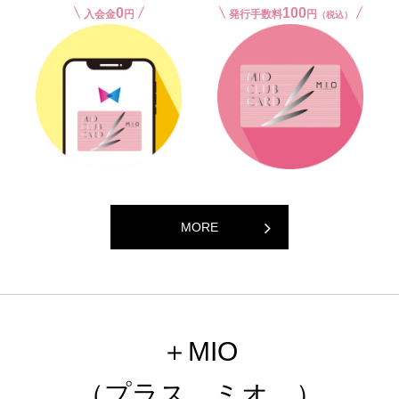
0
100
入会金
円
発行手数料
円
（税込）
MORE
＋MIO
（プラス、ミオ。）