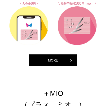
0
100
入会金
円
発行手数料
円
（税込）
MORE
＋MIO
（プラス、ミオ。）