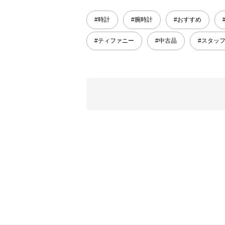
#時計
#腕時計
#おすすめ
#ティファニー
#中古品
#スタッ