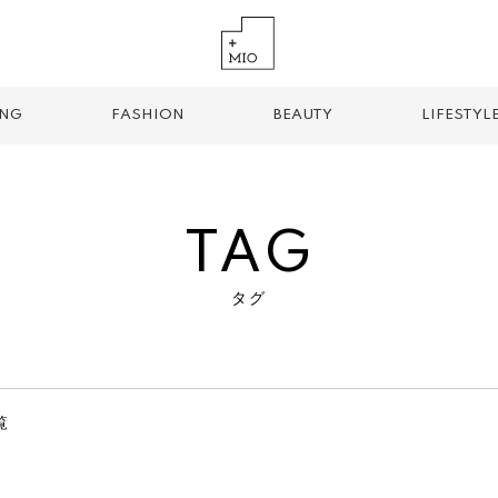
ING
FASHION
BEAUTY
LIFESTYL
TAG
タグ
TREND TAG
手土産
お土産
お持ち帰り
グルメ
パン
覧