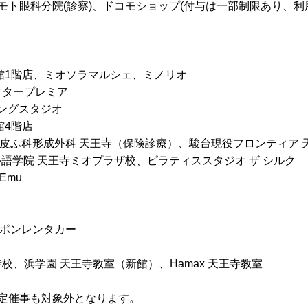
ジモト眼科分院(診察)、ドコモショップ(付与は一部制限あり、利
ザ館1階店、ミオソラマルシェ、ミノリオ
クタープレミア
キングスタジオ
館4階店
皮ふ科形成外科 天王寺（保険診療）、駿台現役フロンティア 
外語学院 天王寺ミオプラザ校、ピラティススタジオ ザ シルク
Emu
ッポンレンタカー
校、浜学園 天王寺教室（新館）、Hamax 天王寺教室
定催事も対象外となります。