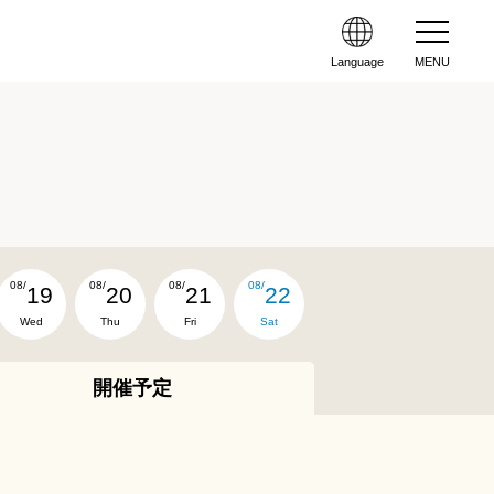
Language
MENU
08/
08/
08/
08/
19
20
21
22
Wed
Thu
Fri
Sat
開催予定