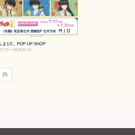
ま1/2」POP UP SHOP
07.17〜 2026.07.31
25