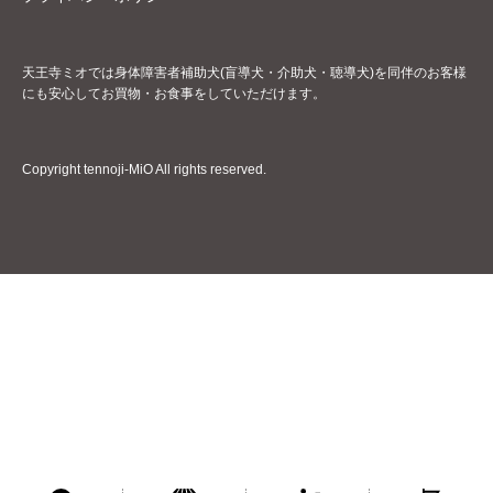
天王寺ミオでは身体障害者補助犬(盲導犬・介助犬・聴導犬)を同伴のお客様
にも安心してお買物・お食事をしていただけます。
Copyright tennoji-MiO All rights reserved.