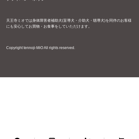
天王寺ミオでは身体障害者補助犬(盲導犬・介助犬・聴導犬)を同伴のお客様
にも安心してお買物・お食事をしていただけます。
Copyright tennoji-MiO All rights reserved.