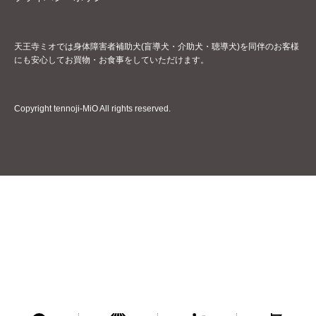
天王寺ミオでは身体障害者補助犬(盲導犬・介助犬・聴導犬)を同伴のお客様
にも安心してお買物・お食事をしていただけます。
Copyright tennoji-MiO All rights reserved.