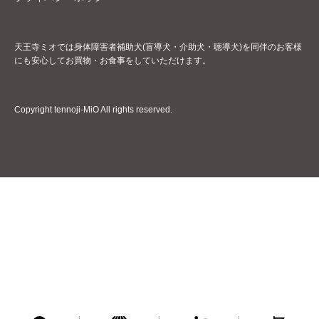
天王寺ミオでは身体障害者補助犬(盲導犬・介助犬・聴導犬)を同伴のお客様
にも安心してお買物・お食事をしていただけます。
Copyright tennoji-MiO All rights reserved.