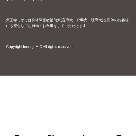
天王寺ミオでは身体障害者補助犬(盲導犬・介助犬・聴導犬)を同伴のお客様
にも安心してお買物・お食事をしていただけます。
Copyright tennoji-MiO All rights reserved.