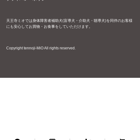
天王寺ミオでは身体障害者補助犬(盲導犬・介助犬・聴導犬)を同伴のお客様
にも安心してお買物・お食事をしていただけます。
Copyright tennoji-MiO All rights reserved.