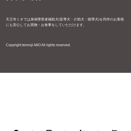
天王寺ミオでは身体障害者補助犬(盲導犬・介助犬・聴導犬)を同伴のお客様
にも安心してお買物・お食事をしていただけます。
Copyright tennoji-MiO All rights reserved.