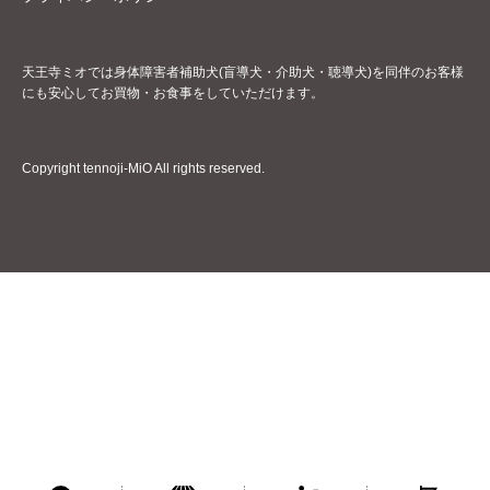
天王寺ミオでは身体障害者補助犬(盲導犬・介助犬・聴導犬)を同伴のお客様
にも安心してお買物・お食事をしていただけます。
Copyright tennoji-MiO All rights reserved.