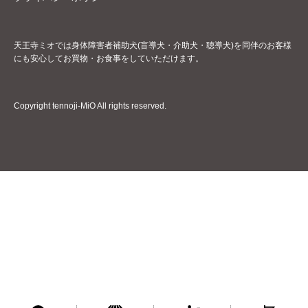
天王寺ミオでは身体障害者補助犬(盲導犬・介助犬・聴導犬)を同伴のお客様
にも安心してお買物・お食事をしていただけます。
Copyright tennoji-MiO All rights reserved.