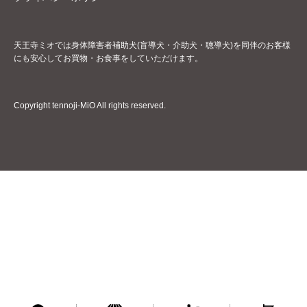
天王寺ミオでは身体障害者補助犬(盲導犬・介助犬・聴導犬)を同伴のお客様
にも安心してお買物・お食事をしていただけます。
Copyright tennoji-MiO All rights reserved.