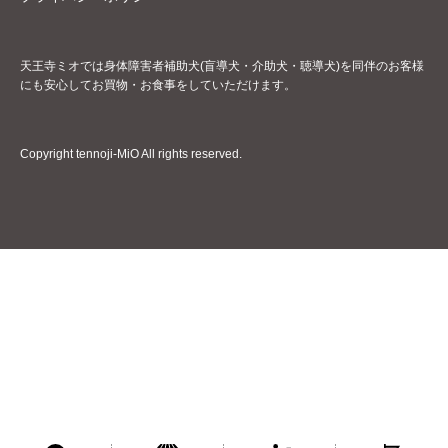
天王寺ミオでは身体障害者補助犬(盲導犬・介助犬・聴導犬)を同伴のお客様
にも安心してお買物・お食事をしていただけます。
Copyright tennoji-MiO All rights reserved.