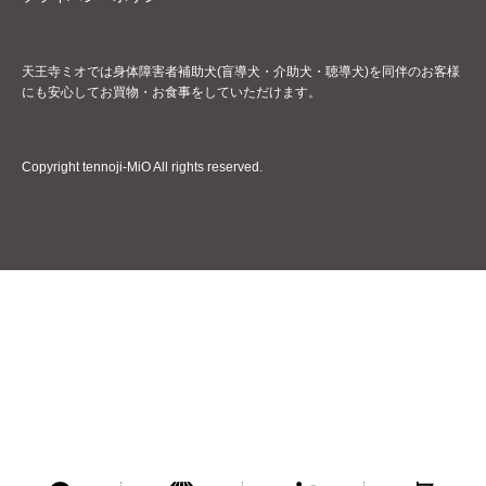
天王寺ミオでは身体障害者補助犬(盲導犬・介助犬・聴導犬)を同伴のお客様
にも安心してお買物・お食事をしていただけます。
Copyright tennoji-MiO All rights reserved.