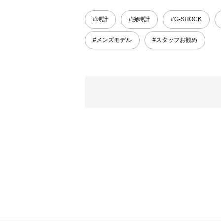
#時計
#腕時計
#G-SHOCK
#メンズモデル
#スタッフお勧め