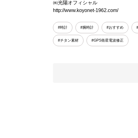
㈱光陽オフィシャル
http://www.koyonet-1962.com/
#時計
#腕時計
#おすすめ
#チタン素材
#GPS衛星電波修正