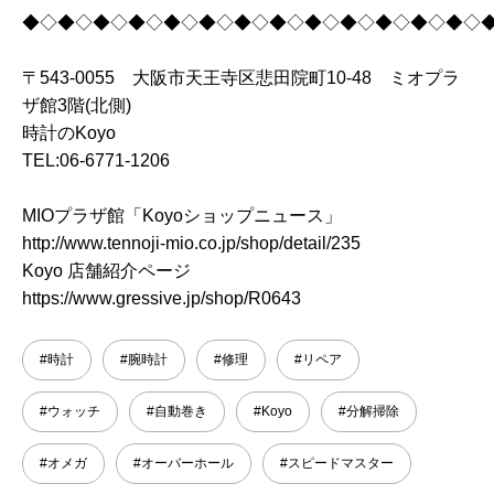
◆◇◆◇◆◇◆◇◆◇◆◇◆◇◆◇◆◇◆◇◆◇◆◇◆◇
〒543-0055 大阪市天王寺区悲田院町10-48 ミオプラ
ザ館3階(北側)
時計のKoyo
TEL:06-6771-1206
MIOプラザ館「Koyoショップニュース」
http://www.tennoji-mio.co.jp/shop/detail/235
Koyo 店舗紹介ページ
https://www.gressive.jp/shop/R0643
#時計
#腕時計
#修理
#リペア
#ウォッチ
#自動巻き
#Koyo
#分解掃除
#オメガ
#オーバーホール
#スピードマスター