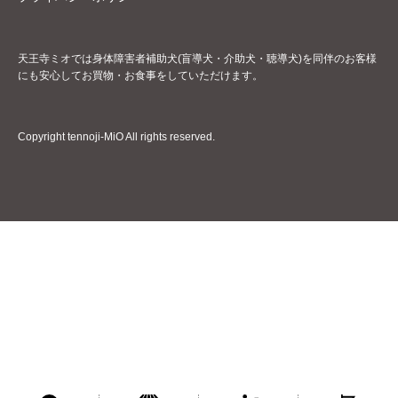
天王寺ミオでは身体障害者補助犬(盲導犬・介助犬・聴導犬)を同伴のお客様
にも安心してお買物・お食事をしていただけます。
Copyright tennoji-MiO All rights reserved.