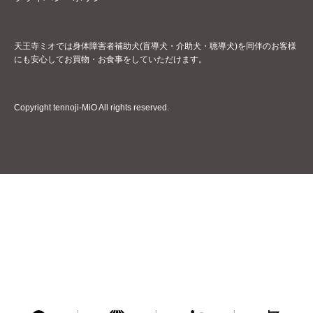
天王寺ミオでは身体障害者補助犬(盲導犬・介助犬・聴導犬)を同伴のお客様
にも安心してお買物・お食事をしていただけます。
Copyright tennoji-MiO All rights reserved.