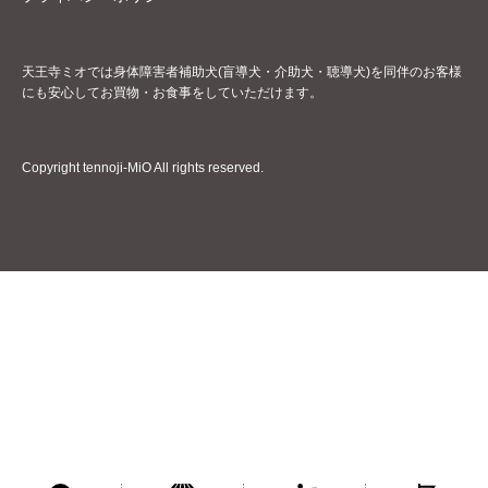
天王寺ミオでは身体障害者補助犬(盲導犬・介助犬・聴導犬)を同伴のお客様
にも安心してお買物・お食事をしていただけます。
Copyright tennoji-MiO All rights reserved.