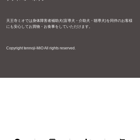
天王寺ミオでは身体障害者補助犬(盲導犬・介助犬・聴導犬)を同伴のお客様
にも安心してお買物・お食事をしていただけます。
Copyright tennoji-MiO All rights reserved.