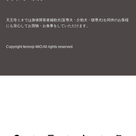
天王寺ミオでは身体障害者補助犬(盲導犬・介助犬・聴導犬)を同伴のお客様
にも安心してお買物・お食事をしていただけます。
Copyright tennoji-MiO All rights reserved.