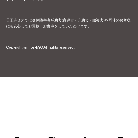
天王寺ミオでは身体障害者補助犬(盲導犬・介助犬・聴導犬)を同伴のお客様
にも安心してお買物・お食事をしていただけます。
Copyright tennoji-MiO All rights reserved.