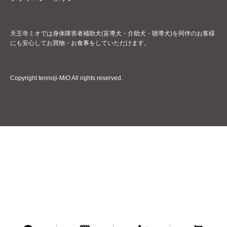
天王寺ミオでは身体障害者補助犬(盲導犬・介助犬・聴導犬)を同伴のお客様
にも安心してお買物・お食事をしていただけます。
Copyright tennoji-MiO All rights reserved.