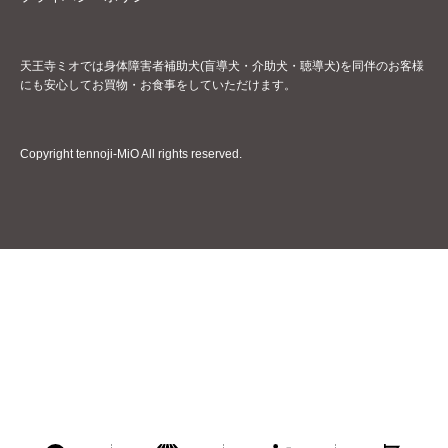
天王寺ミオでは身体障害者補助犬(盲導犬・介助犬・聴導犬)を同伴のお客様
にも安心してお買物・お食事をしていただけます。
Copyright tennoji-MiO All rights reserved.