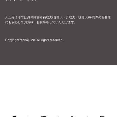
天王寺ミオでは身体障害者補助犬(盲導犬・介助犬・聴導犬)を同伴のお客様
にも安心してお買物・お食事をしていただけます。
Copyright tennoji-MiO All rights reserved.