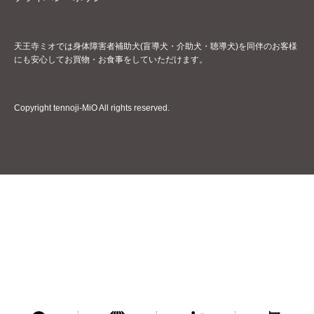
天王寺ミオでは身体障害者補助犬(盲導犬・介助犬・聴導犬)を同伴のお客様
にも安心してお買物・お食事をしていただけます。
Copyright tennoji-MiO All rights reserved.