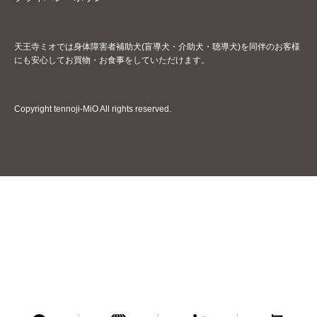
天王寺ミオでは身体障害者補助犬(盲導犬・介助犬・聴導犬)を同伴のお客様
にも安心してお買物・お食事をしていただけます。
Copyright tennoji-MiO All rights reserved.