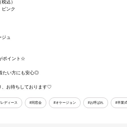
（税込）
・ピンク
ージュ
のがポイント☆
着たい方にも安心◎
り、お待ちしております♡
#レディース
#同窓会
#オケージョン
#お呼ばれ
#卒業