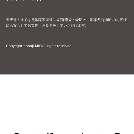
天王寺ミオでは身体障害者補助犬(盲導犬・介助犬・聴導犬)を同伴のお客様
にも安心してお買物・お食事をしていただけます。
Copyright tennoji-MiO All rights reserved.