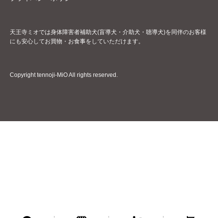
天王寺ミオでは身体障害者補助犬(盲導犬・介助犬・聴導犬)を同伴のお客様
にも安心してお買物・お食事をしていただけます。
Copyright tennoji-MiO All rights reserved.